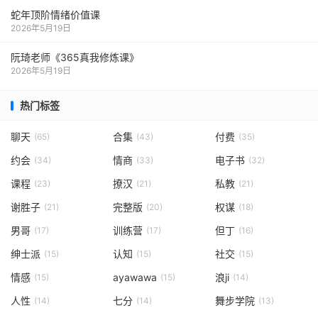
蛇年顶阶情绪价值课
2026年5月19日
阮琦老师《365真我修炼课》
2026年5月19日
热门标签
聊天
合集
付费
(65)
(43)
(35)
约会
情商
电子书
(34)
(33)
(32)
课程
撩汉
私教
(23)
(21)
(21)
谢胜子
完整版
权谋
(21)
(20)
(18)
男哥
训练营
但丁
(17)
(17)
(16)
绅士派
认知
社交
(15)
(15)
(15)
情感
ayawawa
浪ji
(15)
(15)
(14)
人性
七分
舞步学院
(14)
(14)
(13)