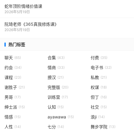
蛇年顶阶情绪价值课
2026年5月19日
阮琦老师《365真我修炼课》
2026年5月19日
热门标签
聊天
合集
付费
(65)
(43)
(35)
约会
情商
电子书
(34)
(33)
(32)
课程
撩汉
私教
(23)
(21)
(21)
谢胜子
完整版
权谋
(21)
(20)
(18)
男哥
训练营
但丁
(17)
(17)
(16)
绅士派
认知
社交
(15)
(15)
(15)
情感
ayawawa
浪ji
(15)
(15)
(14)
人性
七分
舞步学院
(14)
(14)
(13)