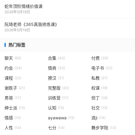
蛇年顶阶情绪价值课
2026年5月19日
阮琦老师《365真我修炼课》
2026年5月19日
热门标签
聊天
合集
付费
(65)
(43)
(35)
约会
情商
电子书
(34)
(33)
(32)
课程
撩汉
私教
(23)
(21)
(21)
谢胜子
完整版
权谋
(21)
(20)
(18)
男哥
训练营
但丁
(17)
(17)
(16)
绅士派
认知
社交
(15)
(15)
(15)
情感
ayawawa
浪ji
(15)
(15)
(14)
人性
七分
舞步学院
(14)
(14)
(13)