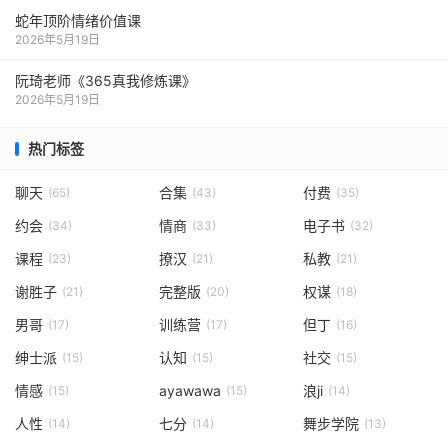
蛇年顶阶情绪价值课
2026年5月19日
阮琦老师《365真我修炼课》
2026年5月19日
热门标签
聊天
合集
付费
(65)
(43)
(35)
约会
情商
电子书
(34)
(33)
(32)
课程
撩汉
私教
(23)
(21)
(21)
谢胜子
完整版
权谋
(21)
(20)
(18)
男哥
训练营
但丁
(17)
(17)
(16)
绅士派
认知
社交
(15)
(15)
(15)
情感
ayawawa
浪ji
(15)
(15)
(14)
人性
七分
舞步学院
(14)
(14)
(13)