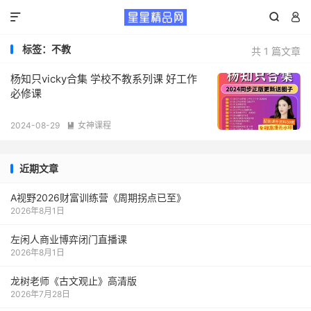



标签：不教
共 1 篇文章
杨知只vicky合集 学校不教系列课 好工作
必修课
2024-08-29
女神课程

近期文章
A视野2026财富训练营《周期拐点已至》
2026年8月1日
左闲人商业博弈闭门直播课
2026年8月1日
龙树老师《古文观止》高清版
2026年7月28日