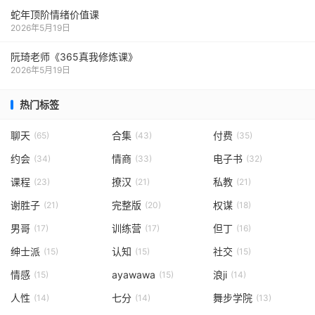
蛇年顶阶情绪价值课
2026年5月19日
阮琦老师《365真我修炼课》
2026年5月19日
热门标签
聊天
合集
付费
(65)
(43)
(35)
约会
情商
电子书
(34)
(33)
(32)
课程
撩汉
私教
(23)
(21)
(21)
谢胜子
完整版
权谋
(21)
(20)
(18)
男哥
训练营
但丁
(17)
(17)
(16)
绅士派
认知
社交
(15)
(15)
(15)
情感
ayawawa
浪ji
(15)
(15)
(14)
人性
七分
舞步学院
(14)
(14)
(13)