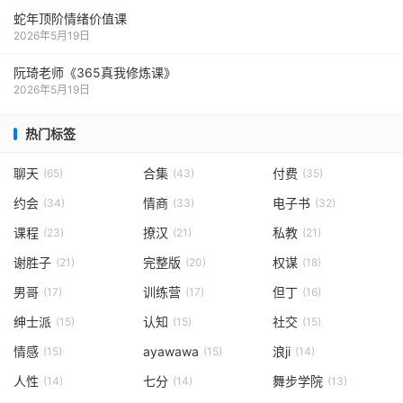
蛇年顶阶情绪价值课
2026年5月19日
阮琦老师《365真我修炼课》
2026年5月19日
热门标签
聊天
合集
付费
(65)
(43)
(35)
约会
情商
电子书
(34)
(33)
(32)
课程
撩汉
私教
(23)
(21)
(21)
谢胜子
完整版
权谋
(21)
(20)
(18)
男哥
训练营
但丁
(17)
(17)
(16)
绅士派
认知
社交
(15)
(15)
(15)
情感
ayawawa
浪ji
(15)
(15)
(14)
人性
七分
舞步学院
(14)
(14)
(13)