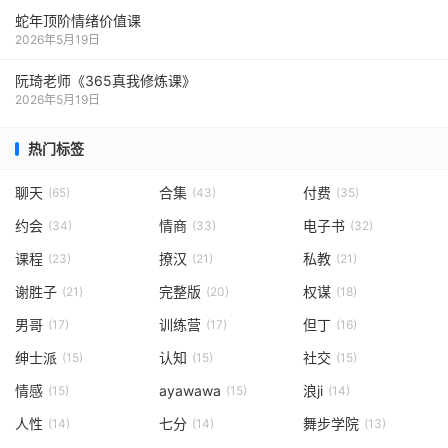
蛇年顶阶情绪价值课
2026年5月19日
阮琦老师《365真我修炼课》
2026年5月19日
热门标签
聊天
合集
付费
(65)
(43)
(35)
约会
情商
电子书
(34)
(33)
(32)
课程
撩汉
私教
(23)
(21)
(21)
谢胜子
完整版
权谋
(21)
(20)
(18)
男哥
训练营
但丁
(17)
(17)
(16)
绅士派
认知
社交
(15)
(15)
(15)
情感
ayawawa
浪ji
(15)
(15)
(14)
人性
七分
舞步学院
(14)
(14)
(13)