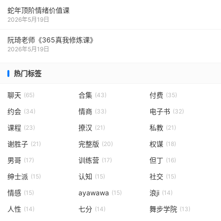
蛇年顶阶情绪价值课
2026年5月19日
阮琦老师《365真我修炼课》
2026年5月19日
热门标签
聊天
合集
付费
(65)
(43)
(35)
约会
情商
电子书
(34)
(33)
(32)
课程
撩汉
私教
(23)
(21)
(21)
谢胜子
完整版
权谋
(21)
(20)
(18)
男哥
训练营
但丁
(17)
(17)
(16)
绅士派
认知
社交
(15)
(15)
(15)
情感
ayawawa
浪ji
(15)
(15)
(14)
人性
七分
舞步学院
(14)
(14)
(13)