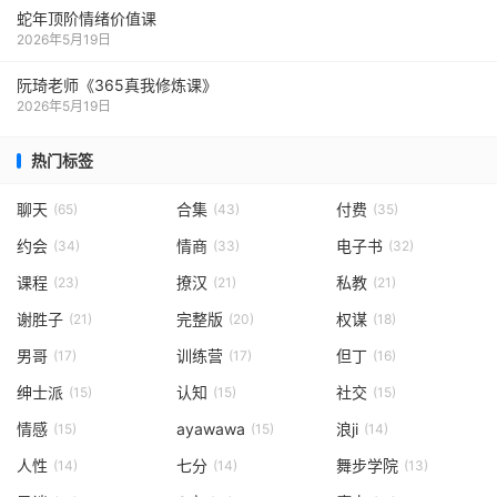
蛇年顶阶情绪价值课
2026年5月19日
阮琦老师《365真我修炼课》
2026年5月19日
热门标签
聊天
合集
付费
(65)
(43)
(35)
约会
情商
电子书
(34)
(33)
(32)
课程
撩汉
私教
(23)
(21)
(21)
谢胜子
完整版
权谋
(21)
(20)
(18)
男哥
训练营
但丁
(17)
(17)
(16)
绅士派
认知
社交
(15)
(15)
(15)
情感
ayawawa
浪ji
(15)
(15)
(14)
人性
七分
舞步学院
(14)
(14)
(13)