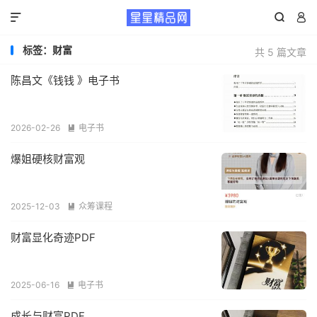



标签：财富
共 5 篇文章
陈昌文《钱钱 》电子书
2026-02-26
电子书

爆姐硬核财富观
2025-12-03
众筹课程

财富显化奇迹PDF
2025-06-16
电子书

成长与财富PDF