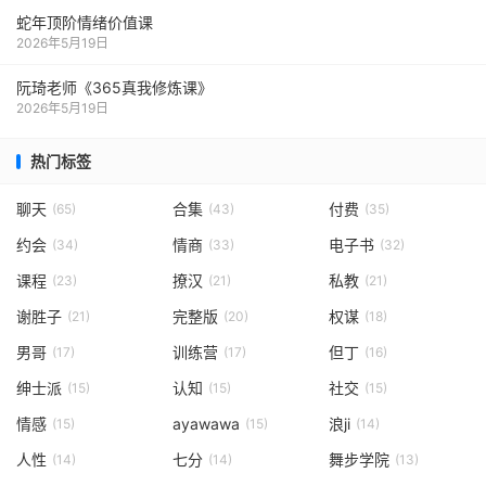
蛇年顶阶情绪价值课
2026年5月19日
阮琦老师《365真我修炼课》
2026年5月19日
热门标签
聊天
合集
付费
(65)
(43)
(35)
约会
情商
电子书
(34)
(33)
(32)
课程
撩汉
私教
(23)
(21)
(21)
谢胜子
完整版
权谋
(21)
(20)
(18)
男哥
训练营
但丁
(17)
(17)
(16)
绅士派
认知
社交
(15)
(15)
(15)
情感
ayawawa
浪ji
(15)
(15)
(14)
人性
七分
舞步学院
(14)
(14)
(13)