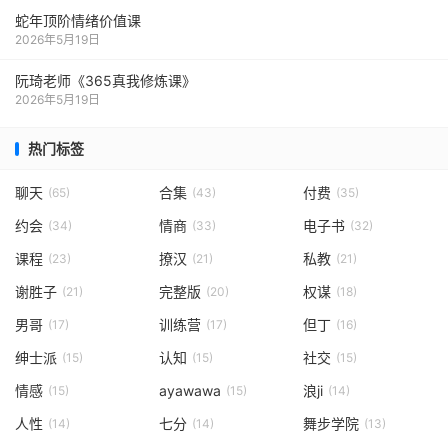
蛇年顶阶情绪价值课
2026年5月19日
阮琦老师《365真我修炼课》
2026年5月19日
热门标签
聊天
合集
付费
(65)
(43)
(35)
约会
情商
电子书
(34)
(33)
(32)
课程
撩汉
私教
(23)
(21)
(21)
谢胜子
完整版
权谋
(21)
(20)
(18)
男哥
训练营
但丁
(17)
(17)
(16)
绅士派
认知
社交
(15)
(15)
(15)
情感
ayawawa
浪ji
(15)
(15)
(14)
人性
七分
舞步学院
(14)
(14)
(13)