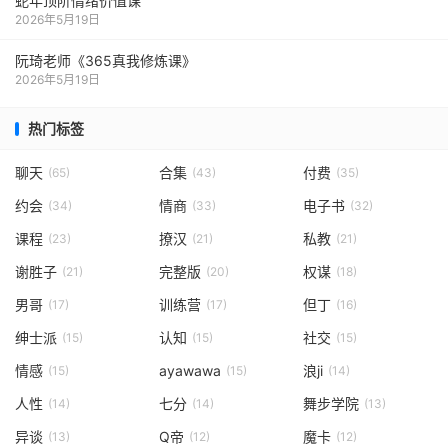
蛇年顶阶情绪价值课
2026年5月19日
阮琦老师《365真我修炼课》
2026年5月19日
热门标签
聊天
合集
付费
(65)
(43)
(35)
约会
情商
电子书
(34)
(33)
(32)
课程
撩汉
私教
(23)
(21)
(21)
谢胜子
完整版
权谋
(21)
(20)
(18)
男哥
训练营
但丁
(17)
(17)
(16)
绅士派
认知
社交
(15)
(15)
(15)
情感
ayawawa
浪ji
(15)
(15)
(14)
人性
七分
舞步学院
(14)
(14)
(13)
异谈
Q帝
魔卡
(13)
(12)
(12)