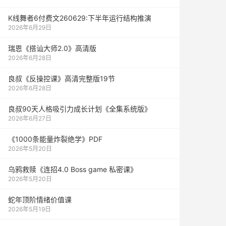
K线舞者6付费文260629:下半年运行结构推演
2026年6月29日
瑞恩《搭讪大师2.0》高清版
2026年6月28日
良叔《反操控课》高清完整版19节
2026年6月28日
良叔90天人格吸引力成长计划《全集系统版》
2026年6月27日
《1000‮能条‬‎量‮裂炸‬‎绝学》PDF
2026年5月20日
乌鸦救赎《连招4.0 Boss game 私密课》
2026年5月20日
蛇年顶阶情绪价值课
2026年5月19日