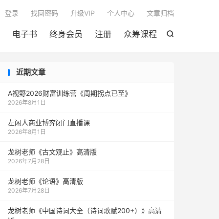

登录
找回密码
升级VIP
个人中心
文章归档
电子书
终身会员
注册
众筹课程

近期文章
A视野2026财富训练营《周期拐点已至》
2026年8月1日
左闲人商业博弈闭门直播课
2026年8月1日
龙树老师《古文观止》高清版
2026年7月28日
龙树老师《论语》高清版
2026年7月28日
龙树老师《中国诗词大全（诗词歌赋200+）》高清