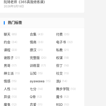
阮琦老师《365真我修炼课》
2026年5月19日
热门标签
聊天
合集
付费
(65)
(43)
(35)
约会
情商
电子书
(34)
(33)
(32)
课程
撩汉
私教
(23)
(21)
(21)
谢胜子
完整版
权谋
(21)
(20)
(18)
男哥
训练营
但丁
(17)
(17)
(16)
绅士派
认知
社交
(15)
(15)
(15)
情感
ayawawa
浪ji
(15)
(15)
(14)
人性
七分
舞步学院
(14)
(14)
(13)
异谈
Q帝
魔卡
(13)
(12)
(12)
魔鬼
恋爱
RSD
(12)
(11)
(10)