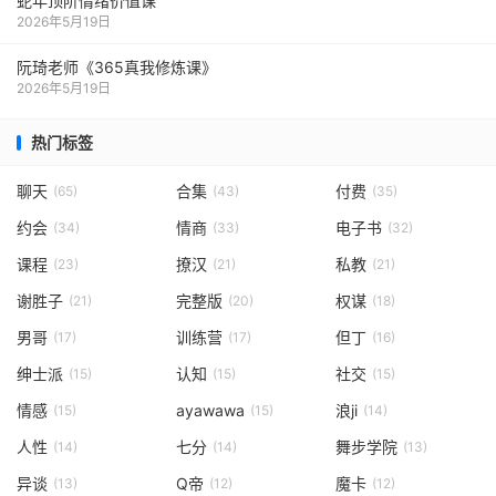
蛇年顶阶情绪价值课
2026年5月19日
阮琦老师《365真我修炼课》
2026年5月19日
热门标签
聊天
合集
付费
(65)
(43)
(35)
约会
情商
电子书
(34)
(33)
(32)
课程
撩汉
私教
(23)
(21)
(21)
谢胜子
完整版
权谋
(21)
(20)
(18)
男哥
训练营
但丁
(17)
(17)
(16)
绅士派
认知
社交
(15)
(15)
(15)
情感
ayawawa
浪ji
(15)
(15)
(14)
人性
七分
舞步学院
(14)
(14)
(13)
异谈
Q帝
魔卡
(13)
(12)
(12)