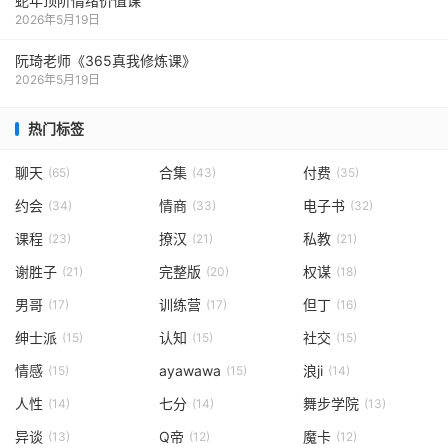
蛇年顶阶情绪价值课
2026年5月19日
阮琦老师《365真我修炼课》
2026年5月19日
热门标签
聊天
合集
付费
(65)
(43)
(35)
约会
情商
电子书
(34)
(33)
(32)
课程
撩汉
私教
(23)
(21)
(21)
谢胜子
完整版
权谋
(21)
(20)
(18)
男哥
训练营
但丁
(17)
(17)
(16)
绅士派
认知
社交
(15)
(15)
(15)
情感
ayawawa
浪ji
(15)
(15)
(14)
人性
七分
舞步学院
(14)
(14)
(13)
异谈
Q帝
魔卡
(13)
(12)
(12)