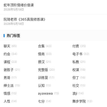
蛇年顶阶情绪价值课
2026年5月19日
阮琦老师《365真我修炼课》
2026年5月19日
热门标签
聊天
合集
付费
(65)
(43)
(35)
约会
情商
电子书
(34)
(33)
(32)
课程
撩汉
私教
(23)
(21)
(21)
谢胜子
完整版
权谋
(21)
(20)
(18)
男哥
训练营
但丁
(17)
(17)
(16)
绅士派
认知
社交
(15)
(15)
(15)
情感
ayawawa
浪ji
(15)
(15)
(14)
人性
七分
舞步学院
(14)
(14)
(13)