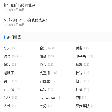
蛇年顶阶情绪价值课
2026年5月19日
阮琦老师《365真我修炼课》
2026年5月19日
热门标签
聊天
合集
付费
(65)
(43)
(35)
约会
情商
电子书
(34)
(33)
(32)
课程
撩汉
私教
(23)
(21)
(21)
谢胜子
完整版
权谋
(21)
(20)
(18)
男哥
训练营
但丁
(17)
(17)
(16)
绅士派
认知
社交
(15)
(15)
(15)
情感
ayawawa
浪ji
(15)
(15)
(14)
人性
七分
舞步学院
(14)
(14)
(13)