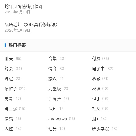
蛇年顶阶情绪价值课
2026年5月19日
阮琦老师《365真我修炼课》
2026年5月19日
热门标签
聊天
合集
付费
(65)
(43)
(35)
约会
情商
电子书
(34)
(33)
(32)
课程
撩汉
私教
(23)
(21)
(21)
谢胜子
完整版
权谋
(21)
(20)
(18)
男哥
训练营
但丁
(17)
(17)
(16)
绅士派
认知
社交
(15)
(15)
(15)
情感
ayawawa
浪ji
(15)
(15)
(14)
人性
七分
舞步学院
(14)
(14)
(13)