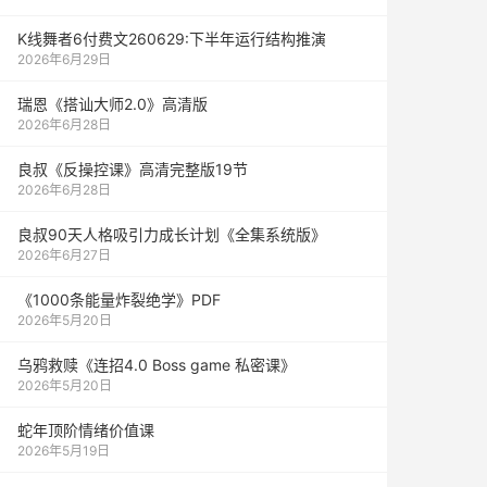
K线舞者6付费文260629:下半年运行结构推演
2026年6月29日
瑞恩《搭讪大师2.0》高清版
2026年6月28日
良叔《反操控课》高清完整版19节
2026年6月28日
良叔90天人格吸引力成长计划《全集系统版》
2026年6月27日
《1000‮能条‬‎量‮裂炸‬‎绝学》PDF
2026年5月20日
乌鸦救赎《连招4.0 Boss game 私密课》
2026年5月20日
蛇年顶阶情绪价值课
2026年5月19日