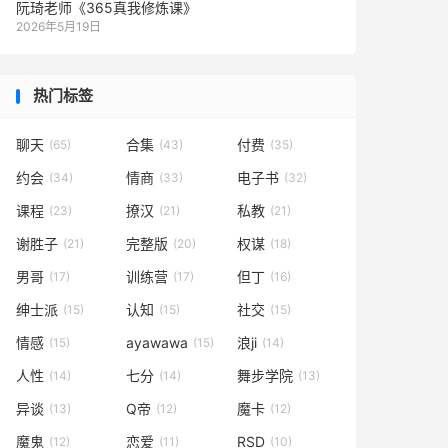
阮琦老师《365真我修炼课》
2026年5月19日
热门标签
聊天
合集
付费
(65)
(43)
(35)
约会
情商
电子书
(34)
(33)
(32)
课程
撩汉
私教
(23)
(21)
(21)
谢胜子
完整版
权谋
(21)
(20)
(18)
男哥
训练营
但丁
(17)
(17)
(16)
绅士派
认知
社交
(15)
(15)
(15)
情感
ayawawa
浪ji
(15)
(15)
(14)
人性
七分
舞步学院
(14)
(14)
(13)
异谈
Q帝
魔卡
(13)
(12)
(12)
魔鬼
恋爱
RSD
(12)
(11)
(10)