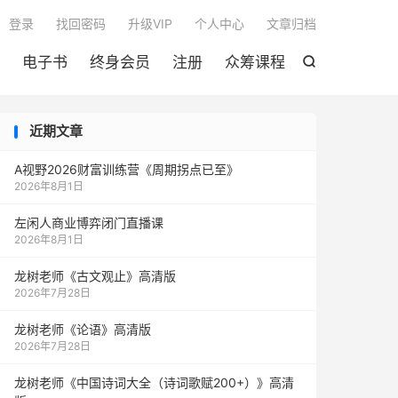

登录
找回密码
升级VIP
个人中心
文章归档
电子书
终身会员
注册
众筹课程

近期文章
A视野2026财富训练营《周期拐点已至》
2026年8月1日
左闲人商业博弈闭门直播课
2026年8月1日
龙树老师《古文观止》高清版
2026年7月28日
龙树老师《论语》高清版
2026年7月28日
龙树老师《中国诗词大全（诗词歌赋200+）》高清