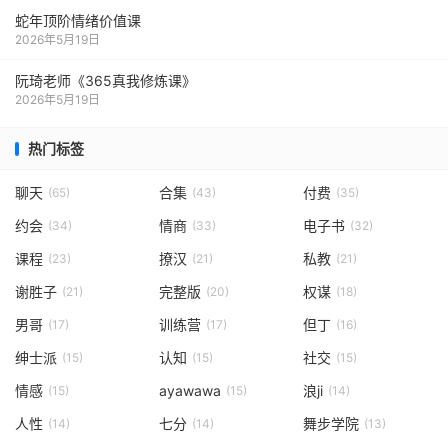
蛇年顶阶情绪价值课
2026年5月19日
阮琦老师《365真我修炼课》
2026年5月19日
热门标签
聊天
合集
付费
(65)
(43)
(35)
约会
情商
电子书
(34)
(33)
(32)
课程
撩汉
私教
(23)
(21)
(21)
谢胜子
完整版
权谋
(21)
(20)
(18)
男哥
训练营
但丁
(17)
(17)
(16)
绅士派
认知
社交
(15)
(15)
(15)
情感
ayawawa
浪ji
(15)
(15)
(14)
人性
七分
舞步学院
(14)
(14)
(13)