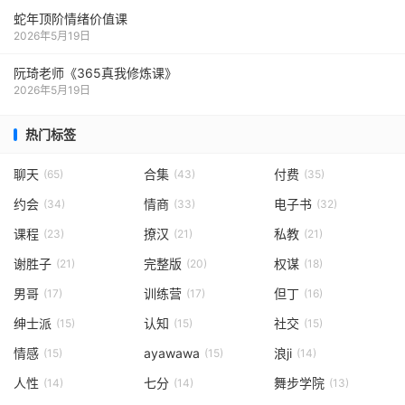
蛇年顶阶情绪价值课
2026年5月19日
阮琦老师《365真我修炼课》
2026年5月19日
热门标签
聊天
合集
付费
(65)
(43)
(35)
约会
情商
电子书
(34)
(33)
(32)
课程
撩汉
私教
(23)
(21)
(21)
谢胜子
完整版
权谋
(21)
(20)
(18)
男哥
训练营
但丁
(17)
(17)
(16)
绅士派
认知
社交
(15)
(15)
(15)
情感
ayawawa
浪ji
(15)
(15)
(14)
人性
七分
舞步学院
(14)
(14)
(13)