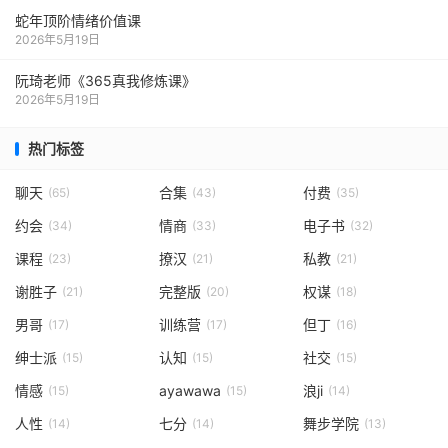
蛇年顶阶情绪价值课
2026年5月19日
阮琦老师《365真我修炼课》
2026年5月19日
热门标签
聊天
合集
付费
(65)
(43)
(35)
约会
情商
电子书
(34)
(33)
(32)
课程
撩汉
私教
(23)
(21)
(21)
谢胜子
完整版
权谋
(21)
(20)
(18)
男哥
训练营
但丁
(17)
(17)
(16)
绅士派
认知
社交
(15)
(15)
(15)
情感
ayawawa
浪ji
(15)
(15)
(14)
人性
七分
舞步学院
(14)
(14)
(13)