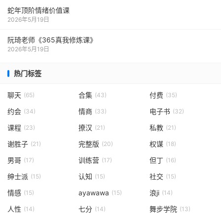
蛇年顶阶情绪价值课
2026年5月19日
阮琦老师《365真我修炼课》
2026年5月19日
热门标签
聊天
合集
付费
(65)
(43)
(35)
约会
情商
电子书
(34)
(33)
(32)
课程
撩汉
私教
(23)
(21)
(21)
谢胜子
完整版
权谋
(21)
(20)
(18)
男哥
训练营
但丁
(17)
(17)
(16)
绅士派
认知
社交
(15)
(15)
(15)
情感
ayawawa
浪ji
(15)
(15)
(14)
人性
七分
舞步学院
(14)
(14)
(13)