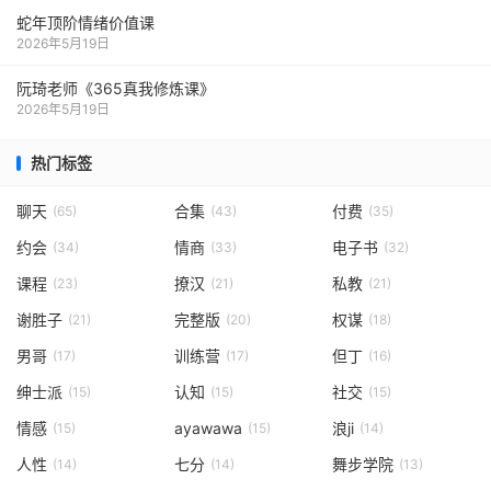
蛇年顶阶情绪价值课
2026年5月19日
阮琦老师《365真我修炼课》
2026年5月19日
热门标签
聊天
合集
付费
(65)
(43)
(35)
约会
情商
电子书
(34)
(33)
(32)
课程
撩汉
私教
(23)
(21)
(21)
谢胜子
完整版
权谋
(21)
(20)
(18)
男哥
训练营
但丁
(17)
(17)
(16)
绅士派
认知
社交
(15)
(15)
(15)
情感
ayawawa
浪ji
(15)
(15)
(14)
人性
七分
舞步学院
(14)
(14)
(13)