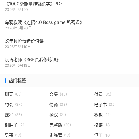
《1000‮能条‬‎量‮裂炸‬‎绝学》PDF
2026年5月20日
乌鸦救赎《连招4.0 Boss game 私密课》
2026年5月20日
蛇年顶阶情绪价值课
2026年5月19日
阮琦老师《365真我修炼课》
2026年5月19日
热门标签
聊天
合集
付费
(65)
(43)
(35)
约会
情商
电子书
(34)
(33)
(32)
课程
撩汉
私教
(23)
(21)
(21)
谢胜子
完整版
权谋
(21)
(20)
(18)
男哥
训练营
但丁
(17)
(17)
(16)