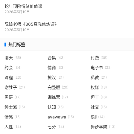
蛇年顶阶情绪价值课
2026年5月19日
阮琦老师《365真我修炼课》
2026年5月19日
热门标签
聊天
合集
付费
(65)
(43)
(35)
约会
情商
电子书
(34)
(33)
(32)
课程
撩汉
私教
(23)
(21)
(21)
谢胜子
完整版
权谋
(21)
(20)
(18)
男哥
训练营
但丁
(17)
(17)
(16)
绅士派
认知
社交
(15)
(15)
(15)
情感
ayawawa
浪ji
(15)
(15)
(14)
人性
七分
舞步学院
(14)
(14)
(13)