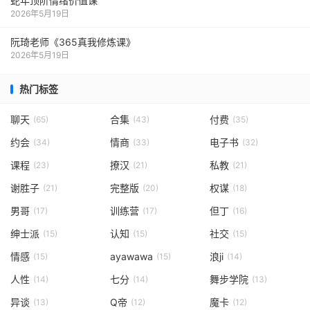
蛇年顶阶情绪价值课
2026年5月19日
阮琦老师《365真我修炼课》
2026年5月19日
热门标签
聊天
合集
付费
(65)
(43)
(35)
约会
情商
电子书
(34)
(33)
(32)
课程
撩汉
私教
(23)
(21)
(21)
谢胜子
完整版
权谋
(21)
(20)
(18)
男哥
训练营
但丁
(17)
(17)
(16)
绅士派
认知
社交
(15)
(15)
(15)
情感
ayawawa
浪ji
(15)
(15)
(14)
人性
七分
舞步学院
(14)
(14)
(13)
异谈
Q帝
魔卡
(13)
(12)
(12)