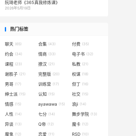
阮琦老师《365真我修炼课》
2026年5月19日
热门标签
聊天
合集
付费
(65)
(43)
(35)
约会
情商
电子书
(34)
(33)
(32)
课程
撩汉
私教
(23)
(21)
(21)
谢胜子
完整版
权谋
(21)
(20)
(18)
男哥
训练营
但丁
(17)
(17)
(16)
绅士派
认知
社交
(15)
(15)
(15)
情感
ayawawa
浪ji
(15)
(15)
(14)
人性
七分
舞步学院
(14)
(14)
(13)
异谈
Q帝
魔卡
(13)
(12)
(12)
魔鬼
恋爱
RSD
(12)
(11)
(10)