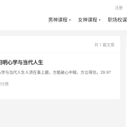
注册
男神课程
女神课程
职场权谋
共 1 篇文章
阳明心学与当代人生
学与当代人生人须在事上磨，方能破心中贼，方立得住。29.9?
识付费