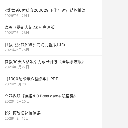
K线舞者6付费文260629:下半年运行结构推演
2026年6月29日
瑞恩《搭讪大师2.0》高清版
2026年6月28日
良叔《反操控课》高清完整版19节
2026年6月28日
良叔90天人格吸引力成长计划《全集系统版》
2026年6月27日
《1000‮能条‬‎量‮裂炸‬‎绝学》PDF
2026年5月20日
乌鸦救赎《连招4.0 Boss game 私密课》
2026年5月20日
蛇年顶阶情绪价值课
2026年5月19日