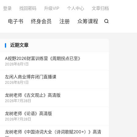

登录
找回密码
升级VIP
个人中心
文章归档
电子书
终身会员
注册
众筹课程

近期文章
A视野2026财富训练营《周期拐点已至》
2026年8月1日
左闲人商业博弈闭门直播课
2026年8月1日
龙树老师《古文观止》高清版
2026年7月28日
龙树老师《论语》高清版
2026年7月28日
龙树老师《中国诗词大全（诗词歌赋200+）》高清