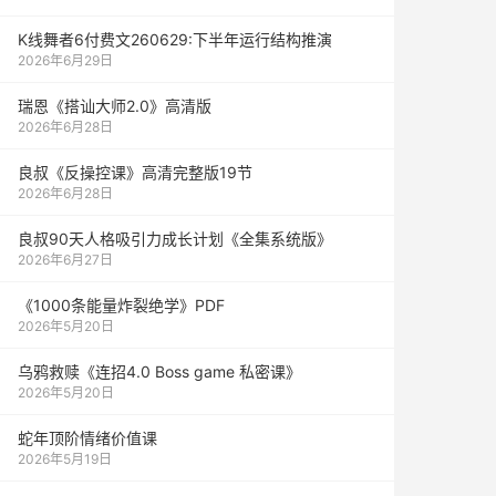
K线舞者6付费文260629:下半年运行结构推演
2026年6月29日
瑞恩《搭讪大师2.0》高清版
2026年6月28日
良叔《反操控课》高清完整版19节
2026年6月28日
良叔90天人格吸引力成长计划《全集系统版》
2026年6月27日
《1000‮能条‬‎量‮裂炸‬‎绝学》PDF
2026年5月20日
乌鸦救赎《连招4.0 Boss game 私密课》
2026年5月20日
蛇年顶阶情绪价值课
2026年5月19日