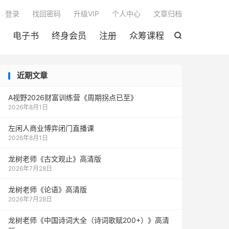

登录
找回密码
升级VIP
个人中心
文章归档
电子书
终身会员
注册
众筹课程

近期文章
A视野2026财富训练营《周期拐点已至》
2026年8月1日
左闲人商业博弈闭门直播课
2026年8月1日
龙树老师《古文观止》高清版
2026年7月28日
龙树老师《论语》高清版
2026年7月28日
龙树老师《中国诗词大全（诗词歌赋200+）》高清