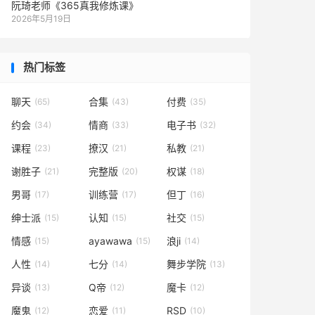
阮琦老师《365真我修炼课》
2026年5月19日
热门标签
聊天
合集
付费
(65)
(43)
(35)
约会
情商
电子书
(34)
(33)
(32)
课程
撩汉
私教
(23)
(21)
(21)
谢胜子
完整版
权谋
(21)
(20)
(18)
男哥
训练营
但丁
(17)
(17)
(16)
绅士派
认知
社交
(15)
(15)
(15)
情感
ayawawa
浪ji
(15)
(15)
(14)
人性
七分
舞步学院
(14)
(14)
(13)
异谈
Q帝
魔卡
(13)
(12)
(12)
魔鬼
恋爱
RSD
(12)
(11)
(10)