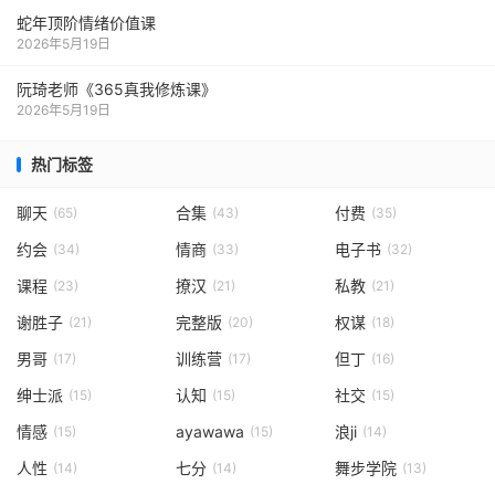
蛇年顶阶情绪价值课
2026年5月19日
阮琦老师《365真我修炼课》
2026年5月19日
热门标签
聊天
合集
付费
(65)
(43)
(35)
约会
情商
电子书
(34)
(33)
(32)
课程
撩汉
私教
(23)
(21)
(21)
谢胜子
完整版
权谋
(21)
(20)
(18)
男哥
训练营
但丁
(17)
(17)
(16)
绅士派
认知
社交
(15)
(15)
(15)
情感
ayawawa
浪ji
(15)
(15)
(14)
人性
七分
舞步学院
(14)
(14)
(13)