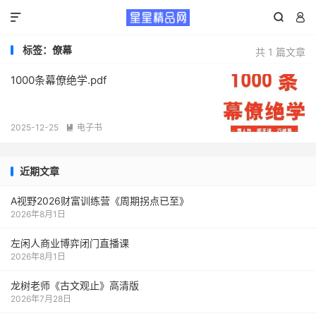



标签：僚幕
共 1 篇文章
1000条‮僚幕‬绝学‎.pdf
2025-12-25
电子书

近期文章
A视野2026财富训练营《周期拐点已至》
2026年8月1日
左闲人商业博弈闭门直播课
2026年8月1日
龙树老师《古文观止》高清版
2026年7月28日