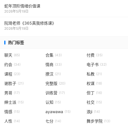
蛇年顶阶情绪价值课
2026年5月19日
阮琦老师《365真我修炼课》
2026年5月19日
热门标签
聊天
合集
付费
(65)
(43)
(35)
约会
情商
电子书
(34)
(33)
(32)
课程
撩汉
私教
(23)
(21)
(21)
谢胜子
完整版
权谋
(21)
(20)
(18)
男哥
训练营
但丁
(17)
(17)
(16)
绅士派
认知
社交
(15)
(15)
(15)
情感
ayawawa
浪ji
(15)
(15)
(14)
人性
七分
舞步学院
(14)
(14)
(13)