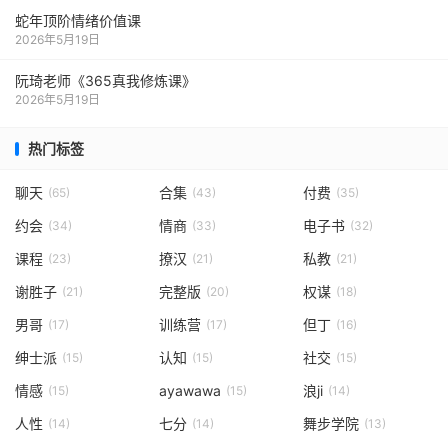
蛇年顶阶情绪价值课
2026年5月19日
阮琦老师《365真我修炼课》
2026年5月19日
热门标签
聊天
合集
付费
(65)
(43)
(35)
约会
情商
电子书
(34)
(33)
(32)
课程
撩汉
私教
(23)
(21)
(21)
谢胜子
完整版
权谋
(21)
(20)
(18)
男哥
训练营
但丁
(17)
(17)
(16)
绅士派
认知
社交
(15)
(15)
(15)
情感
ayawawa
浪ji
(15)
(15)
(14)
人性
七分
舞步学院
(14)
(14)
(13)