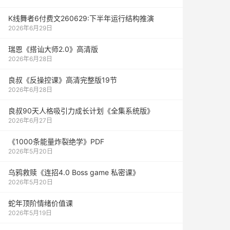
K线舞者6付费文260629:下半年运行结构推演
2026年6月29日
瑞恩《搭讪大师2.0》高清版
2026年6月28日
良叔《反操控课》高清完整版19节
2026年6月28日
良叔90天人格吸引力成长计划《全集系统版》
2026年6月27日
《1000‮能条‬‎量‮裂炸‬‎绝学》PDF
2026年5月20日
乌鸦救赎《连招4.0 Boss game 私密课》
2026年5月20日
蛇年顶阶情绪价值课
2026年5月19日