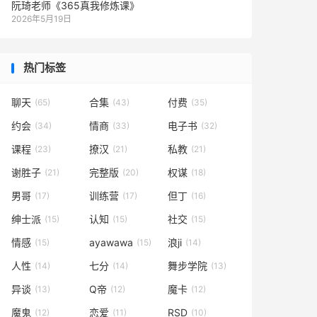
阮琦老师《365真我修炼课》
2026年5月19日
热门标签
聊天
合集
付费
(65)
(43)
(35)
约会
情商
电子书
(34)
(33)
(32)
课程
撩汉
私教
(23)
(21)
(21)
谢胜子
完整版
权谋
(21)
(20)
(18)
男哥
训练营
但丁
(17)
(17)
(16)
绅士派
认知
社交
(15)
(15)
(15)
情感
ayawawa
浪ji
(15)
(15)
(14)
人性
七分
舞步学院
(14)
(14)
(13)
异谈
Q帝
魔卡
(13)
(12)
(12)
魔鬼
恋爱
RSD
(12)
(11)
(10)