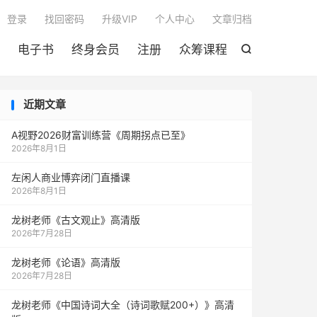

登录
找回密码
升级VIP
个人中心
文章归档
电子书
终身会员
注册
众筹课程

近期文章
A视野2026财富训练营《周期拐点已至》
2026年8月1日
左闲人商业博弈闭门直播课
2026年8月1日
龙树老师《古文观止》高清版
2026年7月28日
龙树老师《论语》高清版
2026年7月28日
龙树老师《中国诗词大全（诗词歌赋200+）》高清