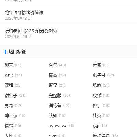
蛇年顶阶情绪价值课
2026年5月19日
阮琦老师《365真我修炼课》
2026年5月19日
热门标签
聊天
合集
付费
(65)
(43)
(35)
约会
情商
电子书
(34)
(33)
(32)
课程
撩汉
私教
(23)
(21)
(21)
谢胜子
完整版
权谋
(21)
(20)
(18)
男哥
训练营
但丁
(17)
(17)
(16)
绅士派
认知
社交
(15)
(15)
(15)
情感
ayawawa
浪ji
(15)
(15)
(14)
人性
七分
舞步学院
(14)
(14)
(13)